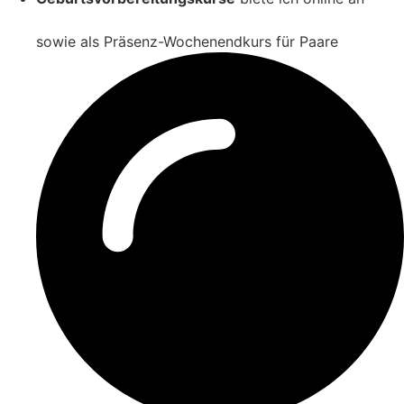
(
https://die-achtsame-geburt.de/
)
sowie als Präsenz-Wochenendkurs für Paare